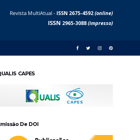
Revista MultiAtual -
ISSN 2675-4592
(online)
ISSN
2965-3088
(impresso)
QUALIS CAPES
Emissão De DOI